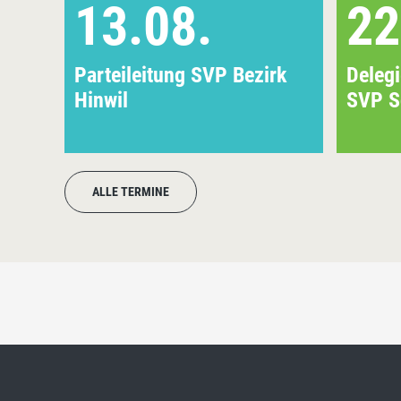
13.08.
22
Parteileitung SVP Bezirk
Deleg
Hinwil
SVP S
ALLE TERMINE