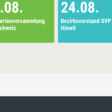
.08.
24.08.
iertenversammlung
Bezirksvorstand SVP
chweiz
Hinwil